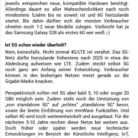
jeweils entsprechen neue, kompatible Hardware benötigt.
Allerdings dauert es aller Wahrscheinlichkeit nach noch
mindestens 5Jahre bis es soweit ist und 6G hierzulande
startet. Bis dahin dürften sich die meisten Verbraucher
ohnehin noch 1-2 neue Modelle zulegen. Vielleicht hat ja
das Samsung Galaxy S28 als erstes 6G wer weiß ;-)
Ist 5G schon wieder überholt?
Nein, keinesfalls. Nicht einmal 4G/LTE ist veraltet. Das 5G-
Netz dürfte hierzulande frühestens nach 2025 in etwa die
Abdeckung aufweisen wie LTE. Zudem steckt selbst 5G
noch ganz am Anfang seiner Entwicklung. Verbraucher
können in den bisherigen Netzen meist gerade so die
Gigabit-Marke knacken.
Perspektivisch sollen mit 5G aber bald 5, 10 oder sogar 20
GBit möglich sein. Zudem steht noch die Umrüstung von
„non standalone 5G“ auf „echtes“ „standalone 5G“ bevor,
sowie die breite Einführung von mmWave Funkzellen. Und
selbst 4G wird noch weiterentwickelt und ausgebaut. Für die
nächsten 5-10 Jahre reichen diese Netze bei weitem aus.
Doch früher oder später werden neue technische
Entwicklungen im Bereich der Künstliche Intelligenz, IoT,