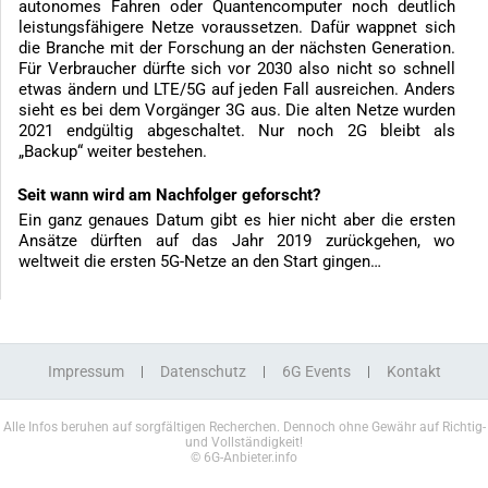
autonomes Fahren oder Quantencomputer noch deutlich
leistungsfähigere Netze voraussetzen. Dafür wappnet sich
die Branche mit der Forschung an der nächsten Generation.
Für Verbraucher dürfte sich vor 2030 also nicht so schnell
etwas ändern und LTE/5G auf jeden Fall ausreichen. Anders
sieht es bei dem Vorgänger 3G aus. Die alten Netze wurden
2021 endgültig abgeschaltet. Nur noch 2G bleibt als
„Backup“ weiter bestehen.
Seit wann wird am Nachfolger geforscht?
Ein ganz genaues Datum gibt es hier nicht aber die ersten
Ansätze dürften auf das Jahr 2019 zurückgehen, wo
weltweit die ersten 5G-Netze an den Start gingen…
Impressum
Datenschutz
6G Events
Kontakt
Alle Infos beruhen auf sorgfältigen Recherchen. Dennoch ohne Gewähr auf Richtig-
und Vollständigkeit!
© 6G-Anbieter.info