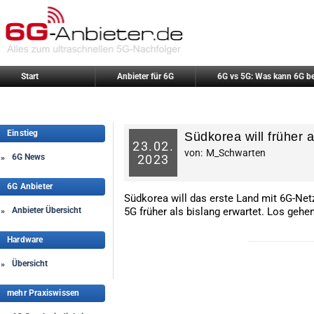
Start
Anbieter für 6G
6G vs 5G: Was kann 6G b
Einstieg
Südkorea will früher a
23.
02.
von:
M_Schwarten
6G News
2023
»
6G Anbieter
Südkorea will das erste Land mit 6G-Net
Anbieter Übersicht
5G früher als bislang erwartet. Los gehen
»
Hardware
-----------------------
Übersicht
»
mehr Praxiswissen