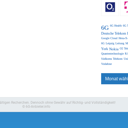
6G
6G Health
6G 
Deutsche Telekom
Google Cloud
Hexa-X-
6G
Leipzig
Leitung
M
York
Nokia
O2 Tel
Quantentechnologie
RA
Südkorea
Telekom
Uni
Vodafone
fältigen Recherchen. Dennoch ohne Gewähr auf Richtig- und Vollständigkeit!
© 6G-Anbieter.info