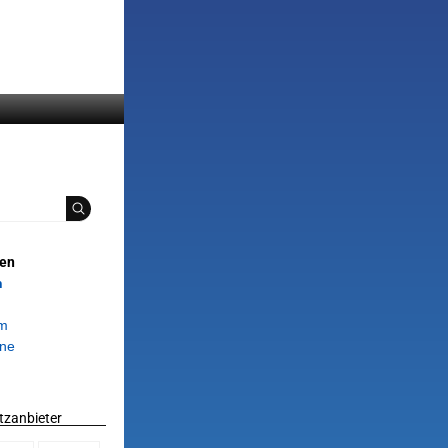
ien
n
om
ne
tzanbieter