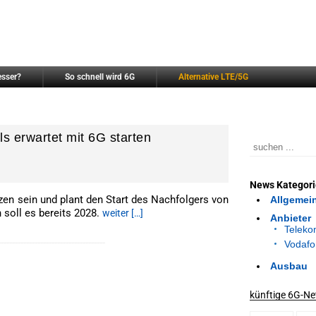
esser?
So schnell wird 6G
Alternative LTE/5G
ls erwartet mit 6G starten
News Kategor
zen sein und plant den Start des Nachfolgers von
Allgemei
 soll es bereits 2028.
weiter […]
Anbieter
Telek
--------------------------------------
Vodafo
Ausbau
künftige 6G-Ne