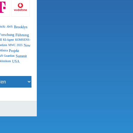
NeXt
AWS
Brooklyn
Forschung
Führung
II
KI-Agent
KOMSENS-
edizin
MWC 2025
New
efónica
Projekt
N Guardian
Summit
klinikum
USA