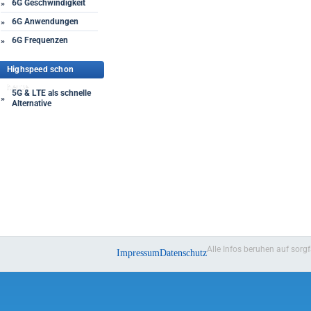
6G Geschwindigkeit
»
6G Anwendungen
»
6G Frequenzen
»
Highspeed schon
heute
5G & LTE als schnelle
»
Alternative
Alle Infos beruhen auf sorg
Impressum
Datenschutz