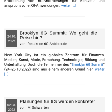
Erforschung von 6G-Anforderungen für Echtzeit- und
anspruchsvolle XR-Anwendungen.
weiter […]
-------------------------------------------------------------
Brooklyn 6G Summit: Wo geht die
24.
10.
Reise hin?
2022
von:
Redaktion 6G-Anbieter.de
New York City ist ein globales Zentrum für Finanzen,
Medien, Kunst, Mode, Forschung, Technologie, Bildung und
Unterhaltung. Doch die Teilnehmer des “
”
Brooklyn 6G Summit
(24.-26.10.2022) sind aus einem anderen Grund hier.
weiter
[…]
-------------------------------------------------------------
Planungen für 6G werden konkreter
02.
03.
von:
M_Schwarten
2022