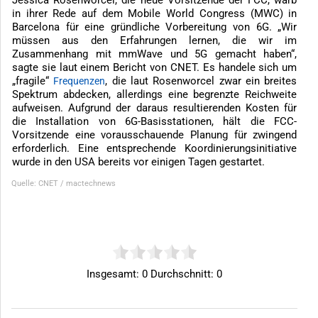
Jessica Rosenworcel, die neue Vorsitzende der FCC, warb
in ihrer Rede auf dem Mobile World Congress (MWC) in
Barcelona für eine gründliche Vorbereitung von 6G. „Wir
müssen aus den Erfahrungen lernen, die wir im
Zusammenhang mit mmWave und 5G gemacht haben“,
sagte sie laut einem Bericht von CNET. Es handele sich um
„fragile“
, die laut Rosenworcel zwar ein breites
Frequenzen
Spektrum abdecken, allerdings eine begrenzte Reichweite
aufweisen. Aufgrund der daraus resultierenden Kosten für
die Installation von 6G-Basisstationen, hält die FCC-
Vorsitzende eine vorausschauende Planung für zwingend
erforderlich. Eine entsprechende Koordinierungsinitiative
wurde in den USA bereits vor einigen Tagen gestartet.
Quelle: CNET / mactechnews
Insgesamt:
0
Durchschnitt:
0