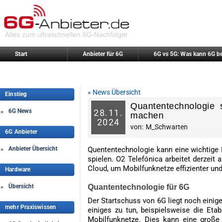
Start
Anbieter für 6G
6G vs 5G: Was kann 6G b
« News Übersicht
Einstieg
Quantentechnologie s
6G News
28.
11.
»
machen
2024
von:
M_Schwarten
6G Anbieter
Anbieter Übersicht
Quententechnologie kann eine wichtige
»
spielen. O2 Telefónica arbeitet derzeit
Cloud, um Mobilfunknetze effizienter un
Hardware
Übersicht
Quantentechnologie für 6G
»
Der Startschuss von 6G liegt noch einige
mehr Praxiswissen
einiges zu tun, beispielsweise die Eta
Mobilfunknetze. Dies kann eine große