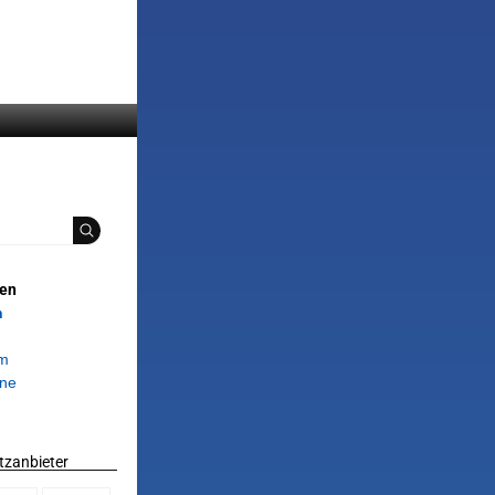
ien
n
om
ne
tzanbieter