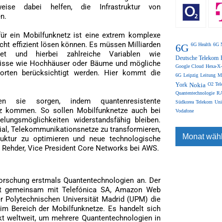
eise dabei helfen, die Infrastruktur von
n.
für ein Mobilfunknetz ist eine extrem komplexe
cht effizient lösen können. Es müssen Milliarden
6G
6G Health
6G 
hnet und hierbei zahlreiche Variablen wie
Deutsche Telekom
rnisse wie Hochhäuser oder Bäume und mögliche
Google Cloud
Hexa-X-
dorten berücksichtigt werden. Hier kommt die
6G
Leipzig
Leitung
M
York
Nokia
O2 Tel
Quantentechnologie
RA
n sie sorgen, indem quantenresistente
Südkorea
Telekom
Uni
tz kommen. So sollen Mobilfunknetze auch bei
Vodafone
selungsmöglichkeiten widerstandsfähig bleiben.
al, Telekommunikationsnetze zu transformieren,
truktur zu optimieren und neue technologische
t Rehder, Vice President Core Networks bei AWS.
orschung erstmals Quantentechnologien an. Der
ht gemeinsam mit Telefónica SA, Amazon Web
r Polytechnischen Universität Madrid (UPM) die
m Bereich der Mobilfunknetze. Es handelt sich
ekt weltweit, um mehrere Quantentechnologien in