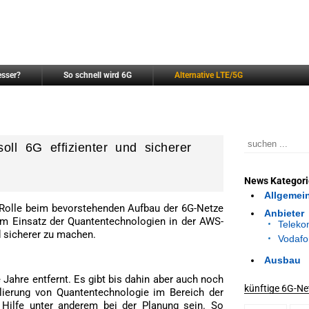
esser?
So schnell wird 6G
Alternative LTE/5G
oll 6G effizienter und sicherer
News Kategor
Allgemei
 Rolle beim bevorstehenden Aufbau der 6G-Netze
Anbieter
 am Einsatz der Quantentechnologien in der AWS-
Telek
d sicherer zu machen.
Vodafo
Ausbau
 Jahre entfernt. Es gibt bis dahin aber auch noch
künftige 6G-Ne
blierung von Quantentechnologie im Bereich der
 Hilfe unter anderem bei der Planung sein. So