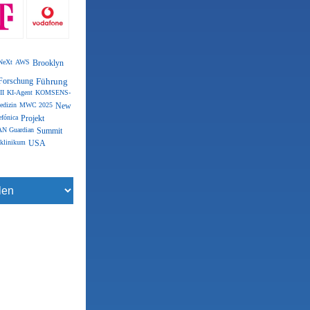
NeXt
AWS
Brooklyn
Forschung
Führung
II
KI-Agent
KOMSENS-
edizin
MWC 2025
New
efónica
Projekt
N Guardian
Summit
klinikum
USA