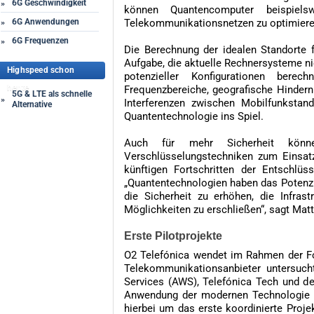
6G Geschwindigkeit
»
können Quantencomputer beispielsw
6G Anwendungen
Telekommunikationsnetzen zu optimiere
»
6G Frequenzen
»
Die Berechnung der idealen Standorte 
Aufgabe, die aktuelle Rechnersysteme ni
Highspeed schon
potenzieller Konfigurationen berec
heute
Frequenzbereiche, geografische Hinde
5G & LTE als schnelle
»
Interferenzen zwischen Mobilfunkstan
Alternative
Quantentechnologie ins Spiel.
Auch für mehr Sicherheit könne
Verschlüsselungstechniken zum Einsa
künftigen Fortschritten der Entschlüs
„Quantentechnologien haben das Potenzi
die Sicherheit zu erhöhen, die Infras
Möglichkeiten zu erschließen“, sagt Mat
Erste Pilotprojekte
O2 Telefónica wendet im Rahmen der F
Telekommunikationsanbieter untersuc
Services (AWS), Telefónica Tech und de
Anwendung der modernen Technologie i
hierbei um das erste koordinierte Proj