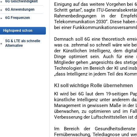
6G Geschwindigkeit
»
Einigung auf das weitere Vorgehen bei 6
6G Anwendungen
Schritt getan“, sagte ITU-Generalsekretä
»
Rahmenbedingungen in der Empfehl
6G Frequenzen
»
Telekommunikation 2030“. Diese haben 
bei einer Funkkommunikationsversamml
Highspeed schon
heute
Demnach soll 6G eine theoretisch erre
5G & LTE als schnelle
»
was ca. zehnmal so schnell wäre wie be
Alternative
der Künstlichen Intelligenz, dem digi
Dinge optimiert sein. Auch für eine 
Mitglieder gehen „angesichts des stetige
Technologien im Bereich der KI und ins
„dass Intelligenz in jedem Teil des Kom
KI soll wichtige Rolle übernehmen
KI wird bei 6G laut dem 19-seitigen Pap
künstliche Intelligenz unter anderem 
Management in gewissem Maße in der Lag
überwachen, zu optimieren und im Fall
Verbesserung der Luftschnittstellen ist 
Im Bereich der Gesundheitsdienst
Fernüberwachung, Telediagnose und weit