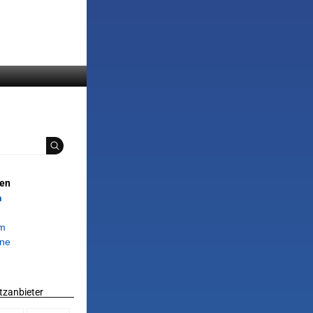
ien
n
om
ne
tzanbieter