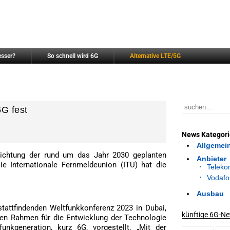
esser?
So schnell wird 6G
Alternative LTE/5G
6G fest
News Kategor
Allgemei
Richtung der rund um das Jahr 2030 geplanten
Anbieter
e Internationale Fernmeldeunion (ITU) hat die
Telek
Vodafo
Ausbau
tattfindenden Weltfunkkonferenz 2023 in Dubai,
künftige 6G-Ne
den Rahmen für die Entwicklung der Technologie
unkgeneration, kurz 6G, vorgestellt. „Mit der