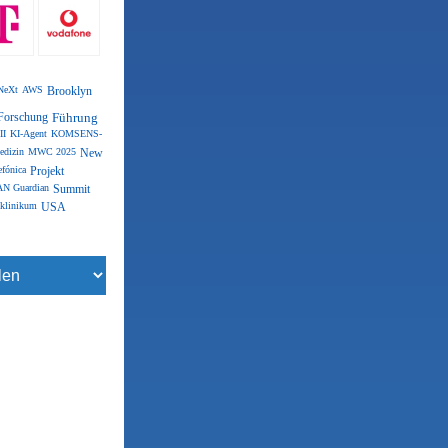
NeXt
AWS
Brooklyn
Forschung
Führung
II
KI-Agent
KOMSENS-
edizin
MWC 2025
New
efónica
Projekt
N Guardian
Summit
klinikum
USA