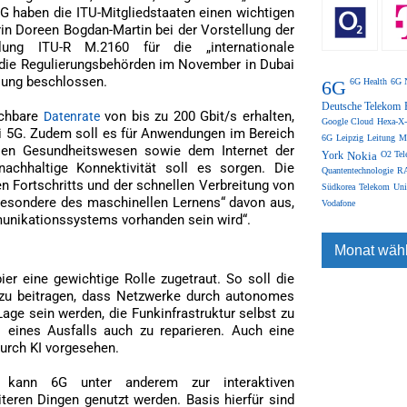
G haben die ITU-Mitgliedstaaten einen wichtigen
rin Doreen Bogdan-Martin bei der Vorstellung der
ung ITU-R M.2160 für die „internationale
die Regulierungsbehörden im November in Dubai
ung beschlossen.
6G
6G Health
6G 
Deutsche Telekom
ichbare
von bis zu 200 Gbit/s erhalten,
Datenrate
Google Cloud
Hexa-X-
i 5G. Zudem soll es für Anwendungen im Bereich
6G
Leipzig
Leitung
M
talen Gesundheitswesen sowie dem Internet der
York
Nokia
O2 Tel
nachhaltige Konnektivität soll es sorgen. Die
Quantentechnologie
RA
n Fortschritts und der schnellen Verbreitung von
Südkorea
Telekom
Uni
besondere des maschinellen Lernens“ davon aus,
Vodafone
munikationssystems vorhanden sein wird“.
ier eine gewichtige Rolle zugetraut. So soll die
dazu beitragen, dass Netzwerke durch autonomes
e sein werden, die Funkinfrastruktur selbst zu
 eines Ausfalls auch zu reparieren. Auch eine
durch KI vorgesehen.
e kann 6G unter anderem zur interaktiven
eren Dingen genutzt werden. Basis hierfür sind