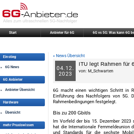
Start
Anbieter für 6G
6G vs 5G: Was kann 6G b
« News Übersicht
Einstieg
ITU legt Rahmen für 
6G News
04.
12.
»
von:
M_Schwarten
2023
6G Anbieter
Anbieter Übersicht
6G macht einen wichtigen Schritt in 
»
Einführung des Nachfolgers von 5G. Di
Rahmenbedingungen festgelegt.
Hardware
Übersicht
Bis zu 200 Gbit/s
»
Im Vorfeld der bis 15. Dezember 2023 s
mehr Praxiswissen
hat die Internationale Fernmeldeunion 
und Standards für die sechste Mobilf