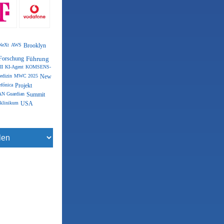
NeXt
AWS
Brooklyn
Forschung
Führung
II
KI-Agent
KOMSENS-
edizin
MWC 2025
New
efónica
Projekt
N Guardian
Summit
klinikum
USA