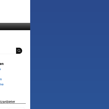
ien
n
om
ne
tzanbieter