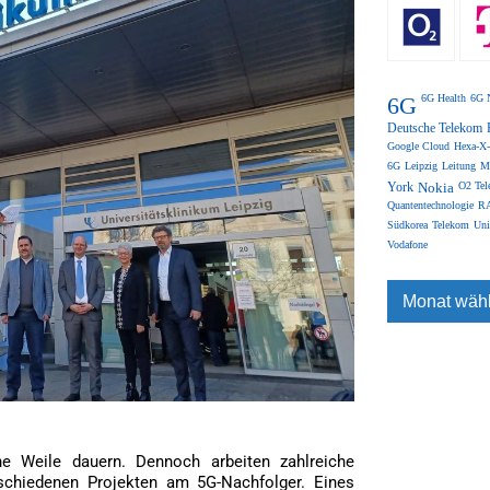
6G
6G Health
6G 
Deutsche Telekom
Google Cloud
Hexa-X-
6G
Leipzig
Leitung
M
York
Nokia
O2 Tel
Quantentechnologie
RA
Südkorea
Telekom
Uni
Vodafone
ine Weile dauern. Dennoch arbeiten zahlreiche
schiedenen Projekten am 5G-Nachfolger. Eines