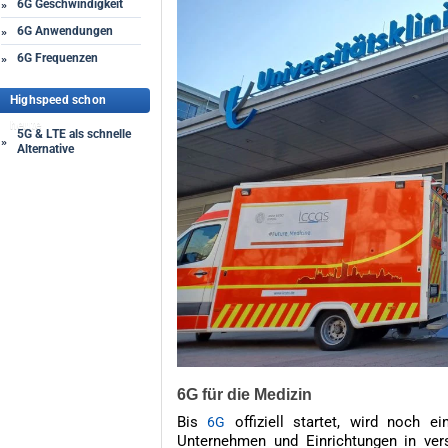
6G Geschwindigkeit
»
6G Anwendungen
»
6G Frequenzen
»
Highspeed schon
heute
5G & LTE als schnelle
»
Alternative
6G für die Medizin
Bis
offiziell startet, wird noch e
6G
Unternehmen und Einrichtungen in ver