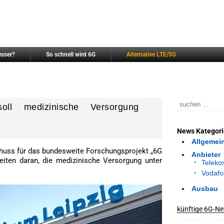
esser?
So schnell wird 6G
Alternative LTE/5G
ll medizinische Versorgung
News Kategor
Allgemei
chuss für das bundesweite Forschungsprojekt „6G
Anbieter
beiten daran, die medizinische Versorgung unter
Telek
Vodafo
Ausbau
künftige 6G-Ne