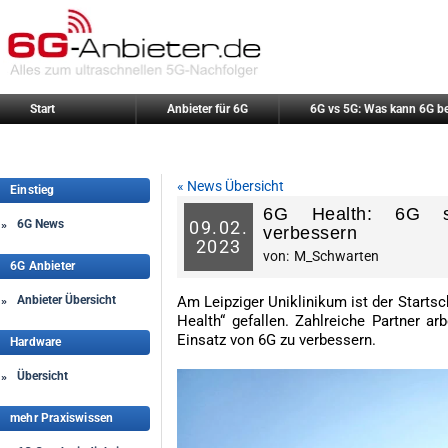
Start
Anbieter für 6G
6G vs 5G: Was kann 6G b
« News Übersicht
Einstieg
6G Health: 6G so
6G News
09.
02.
»
verbessern
2023
von:
M_Schwarten
6G Anbieter
Anbieter Übersicht
Am Leipziger Uniklinikum ist der Starts
»
Health“ gefallen. Zahlreiche Partner ar
Einsatz von 6G zu verbessern.
Hardware
Übersicht
»
mehr Praxiswissen